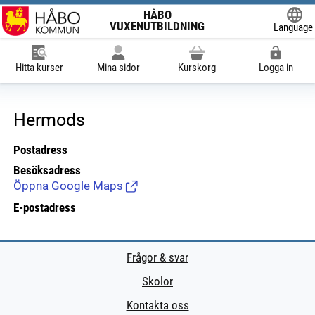
HÅBO
VUXENUTBILDNING
Language
Powered
Hitta kurser
Mina sidor
Kurskorg
Logga in
Hermods
Postadress
Besöksadress
Öppna Google Maps
(Länk till extern sida.)
E-postadress
Frågor & svar
Skolor
Kontakta oss